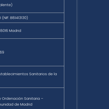
valente)
I (NIF: B81413130)
28016 Madrid
069
Establecimientos Sanitarios de la
y Ordenación Sanitaria –
munidad de Madrid