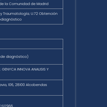
 de la Comunidad de Madrid
 y Traumatología; U.72 Obtención
odiagnóstico
o de diagnóstico)
e: GENYCA INNOVA ANALISIS Y
avia, 106, 28100 Alcobendas
 CS17966