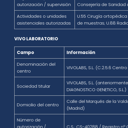
autorización / supervisión
Consejería de Sanidad
Actividades o unidades
U.55 Cirugía ortopédica
asistenciales autorizadas
de muestras; U.88 Radi
VIVO LABORATORIO
Campo
Información
Denominación del
VIVOLABS, S.L. (C.2.5.6 Centr
centro
VIVOLABS, S.L. (anteriorment
Sociedad titular
DIAGNOSTICO GENETICO, S.L.)
Calle del Marqués de la Vald
Domicilio del centro
(Madrid)
Número de
autorización /
C.S.: CS-40288 / Registro nº