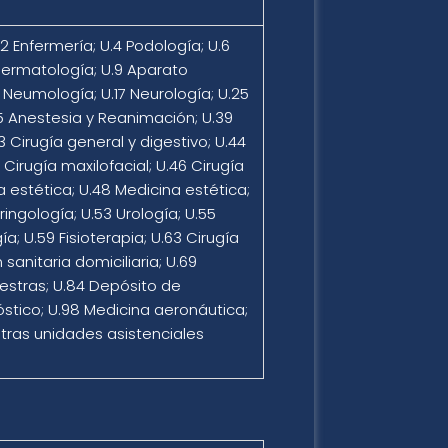
.2 Enfermería; U.4 Podología; U.6
 Dermatología; U.9 Aparato
16 Neumología; U.17 Neurología; U.25
35 Anestesia y Reanimación; U.39
3 Cirugía general y digestivo; U.44
irugía maxilofacial; U.46 Cirugía
a estética; U.48 Medicina estética;
ringología; U.53 Urología; U.55
; U.59 Fisioterapia; U.63 Cirugía
sanitaria domiciliaria; U.69
uestras; U.84 Depósito de
tico; U.98 Medicina aeronáutica;
Otras unidades asistenciales