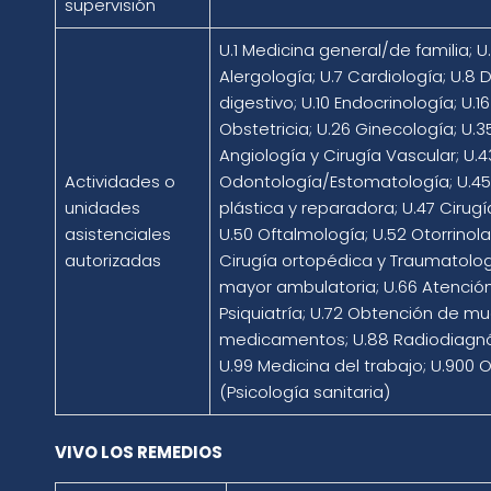
supervisión
U.1 Medicina general/de familia; U
Alergología; U.7 Cardiología; U.8
digestivo; U.10 Endocrinología; U.
Obstetricia; U.26 Ginecología; U.
Angiología y Cirugía Vascular; U.4
Actividades o
Odontología/Estomatología; U.45 C
unidades
plástica y reparadora; U.47 Cirugí
asistenciales
U.50 Oftalmología; U.52 Otorrinola
autorizadas
Cirugía ortopédica y Traumatología
mayor ambulatoria; U.66 Atención 
Psiquiatría; U.72 Obtención de m
medicamentos; U.88 Radiodiagnós
U.99 Medicina del trabajo; U.900 
(Psicología sanitaria)
VIVO LOS REMEDIOS