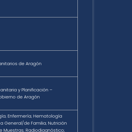
anitarios de Aragón
nitaria y Planificación –
obierno de Aragón
gía; Enfermería; Hematología
na General/de Familia; Nutrición
e Muestras; Radiodiagnóstico;