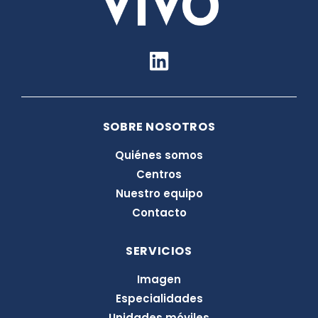
L
i
n
k
SOBRE NOSOTROS
e
d
Quiénes somos
i
Centros
n
Nuestro equipo
Contacto
SERVICIOS
Imagen
Especialidades
Unidades móviles