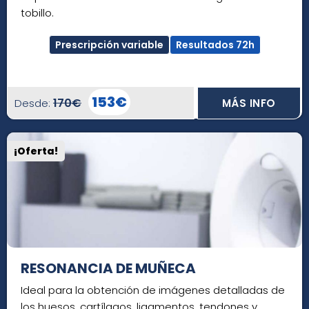
tobillo.
Prescripción variable
Resultados 72h
153€
170€
Desde:
MÁS INFO
¡Oferta!
RESONANCIA DE MUÑECA
Ideal para la obtención de imágenes detalladas de
los huesos, cartílagos, ligamentos, tendones y