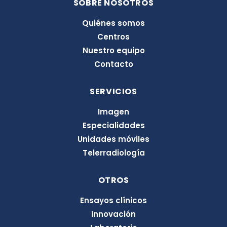
SOBRE NOSOTROS
e
d
Quiénes somos
i
Centros
n
Nuestro equipo
Contacto
SERVICIOS
Imagen
Especialidades
Unidades móviles
Telerradiología
OTROS
Ensayos clínicos
Innovación