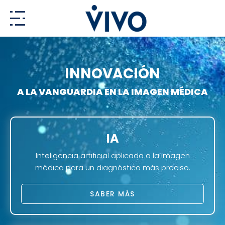
Ir
al
contenido
INNOVACIÓN
A LA VANGUARDIA EN LA IMAGEN MÉDICA
IA
Inteligencia artificial aplicada a la imagen
médica para un diagnóstico más preciso.
SABER MÁS