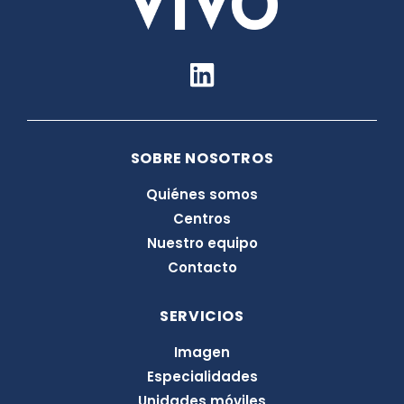
L
i
n
k
SOBRE NOSOTROS
e
d
Quiénes somos
i
Centros
n
Nuestro equipo
Contacto
SERVICIOS
Imagen
Especialidades
Unidades móviles