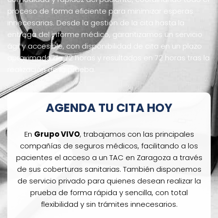
proceso de forma eficiente para minimizar esperas
innecesarias. Desde la gestión de la cita hasta la
entrega del informe médico, garantizamos un servicio
ágil y accesible, con disponibilidad de cita en un plazo
aproximado de 72 horas y resultados en 72 horas tras la
realización de la prueba.
AGENDA TU CITA HOY
En
Grupo VIVO
, trabajamos con las principales
compañías de seguros médicos, facilitando a los
pacientes el acceso a un TAC en Zaragoza a través
de sus coberturas sanitarias. También disponemos
de servicio privado para quienes desean realizar la
prueba de forma rápida y sencilla, con total
flexibilidad y sin trámites innecesarios.