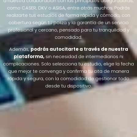
a nuestra colaboración con las principales aseguradoras,
como CASER, DKV o ASISA, entre otras muchas. Podrás
realizarte tus estudios de forma rápida y cómoda, con
cobertura según tu póliza y la garantía de un servicio
profesional y cercano, pensado para tu tranquilidad y
comodidad.
Además,
podrás autocitarte a través de nuestra
plataforma,
sin necesidad de intermediarios ni
complicaciones. Solo selecciona tu estudio, elige la fecha
que mejor te convenga y confirma tu cita de manera
rápida y segura, con la comodidad de gestionar todo
desde tu dispositivo.