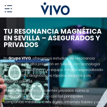
Ir
al
contenido
TU RESONANCIA MAGNÉTICA
EN SEVILLA – ASEGURADOS Y
PRIVADOS
En
Grupo VIVO
, ofrecemos estudios de resonancia
magnética de alta precisión en Sevilla, con tecnología
de última generación y un equipo médico especializado
que garantiza diagnósticos rápidos, seguros y de
máxima calidad.
Atendemos tanto a pacientes privados como a
asegurados, colaborando con las principales
compañías médicas. Citas ágiles, informes fiables y un