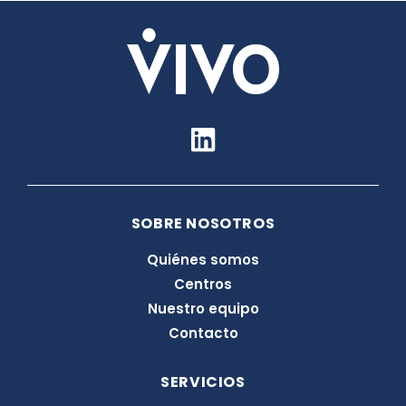
L
i
n
k
SOBRE NOSOTROS
e
d
Quiénes somos
i
Centros
n
Nuestro equipo
Contacto
SERVICIOS