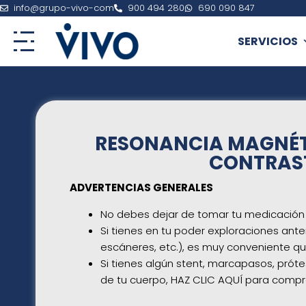
Ir
info@grupo-vivo-com
900 494 280
690 090 847
al
contenido
SERVICIOS
RESONANCIA MAGNÉTI
CONTRAST
ADVERTENCIAS GENERALES
No debes dejar de tomar tu medicación 
Si tienes en tu poder exploraciones anter
escáneres, etc.), es muy conveniente que
Si tienes algún stent, marcapasos, prótes
de tu cuerpo,
HAZ CLIC AQUÍ para compro