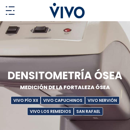
Ir
al
contenido
DENSITOMETRÍA ÓSEA
MEDICIÓN DE LA FORTALEZA ÓSEA
VIVO PÍO XII
VIVO CAPUCHINOS
VIVO NERVIÓN
VIVO LOS REMEDIOS
SAN RAFAEL