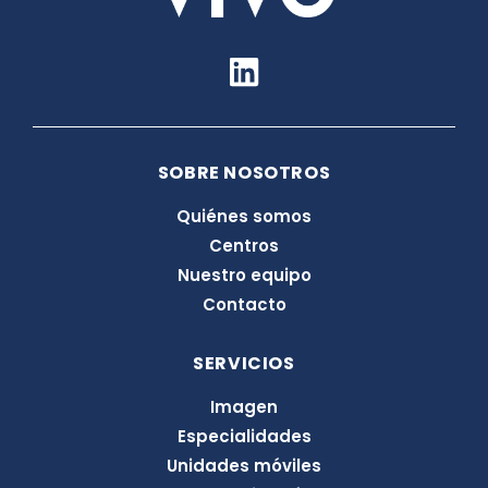
L
i
n
k
SOBRE NOSOTROS
e
d
Quiénes somos
i
Centros
n
Nuestro equipo
Contacto
SERVICIOS
Imagen
Especialidades
Unidades móviles