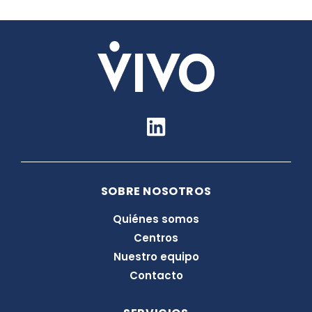
L
i
n
k
SOBRE NOSOTROS
e
d
Quiénes somos
i
Centros
n
Nuestro equipo
Contacto