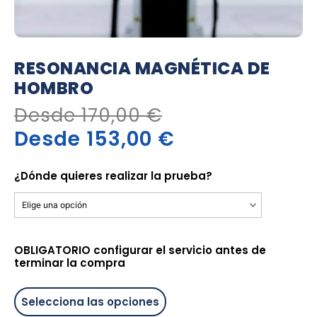
RESONANCIA MAGNÉTICA DE
HOMBRO
Desde
170,00
€
Desde
153,00
€
Resonancia
Magnética
¿Dónde quieres realizar la prueba?
de
Hombro
cantidad
OBLIGATORIO configurar el servicio antes de
terminar la compra
Selecciona las opciones