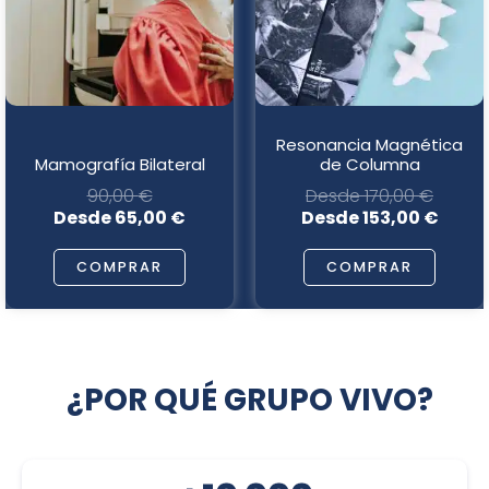
Las
Las
opciones
opciones
se
se
pueden
pueden
elegir
elegir
Resonancia Magnética
en
en
Mamografía Bilateral
de Columna
la
la
90,00
€
Desde
170,00
€
página
página
Desde
65,00
€
Desde
153,00
€
de
de
producto
producto
COMPRAR
COMPRAR
¿POR QUÉ GRUPO VIVO?