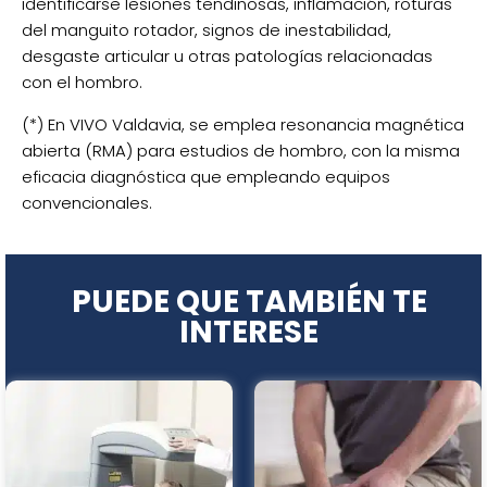
identificarse lesiones tendinosas, inflamación, roturas
del manguito rotador, signos de inestabilidad,
desgaste articular u otras patologías relacionadas
con el hombro.
(*) En VIVO Valdavia, se emplea resonancia magnética
abierta (RMA) para estudios de hombro, con la misma
eficacia diagnóstica que empleando equipos
convencionales.
PUEDE QUE
TAMBIÉN TE
INTERESE
Este
Este
producto
producto
tiene
tiene
múltiples
múltiples