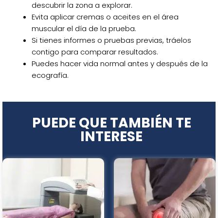
descubrir la zona a explorar.
Evita aplicar cremas o aceites en el área
muscular el día de la prueba.
Si tienes informes o pruebas previas, tráelos
contigo para comparar resultados.
Puedes hacer vida normal antes y después de la
ecografía.
PUEDE QUE
TAMBIÉN TE
INTERESE
Este
Este
producto
producto
tiene
tiene
múltiples
múltiples
variantes.
variantes.