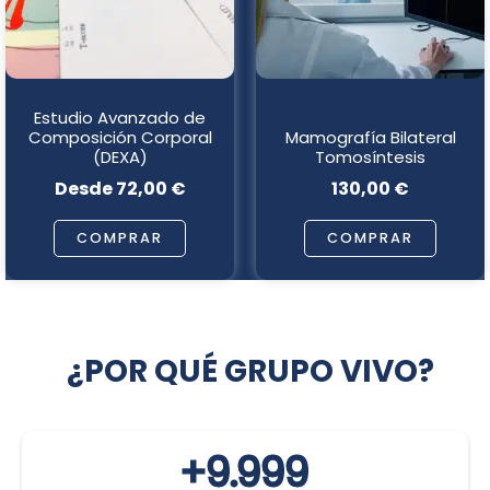
opciones
opciones
se
se
pueden
pueden
elegir
elegir
Estudio Avanzado de
en
en
Composición Corporal
Mamografía Bilateral
la
la
(DEXA)
Tomosíntesis
página
página
Desde
72,00
€
130,00
€
de
de
producto
producto
COMPRAR
COMPRAR
¿POR QUÉ GRUPO VIVO?
+
10.000