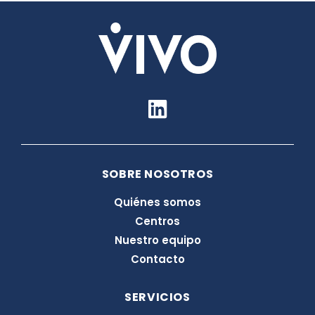
L
i
n
k
SOBRE NOSOTROS
e
d
Quiénes somos
i
Centros
n
Nuestro equipo
Contacto
SERVICIOS