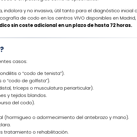
 indolora y no invasiva, útil tanto para el diagnóstico inici
cografía de codo en los centros VIVO disponibles en Madrid, 
ico sin coste adicional en un plazo de hasta 72 horas.
n?
entes casos:
dilitis o “codo de tenista”).
s o “codo de golfista”).
tal, tríceps o musculatura periarticular).
s y tejidos blandos.
bursa del codo).
ital (hormigueo o adormecimiento del antebrazo y mano).
lara.
s tratamiento o rehabilitación.