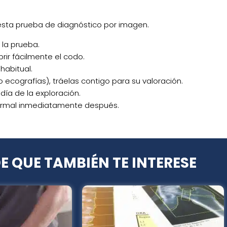
 esta prueba de diagnóstico por imagen.
 la prueba.
ir fácilmente el codo.
habitual.
o ecografías), tráelas contigo para su valoración.
día de la exploración.
normal inmediatamente después.
E QUE
TAMBIÉN TE INTERESE
Este
Este
producto
producto
tiene
tiene