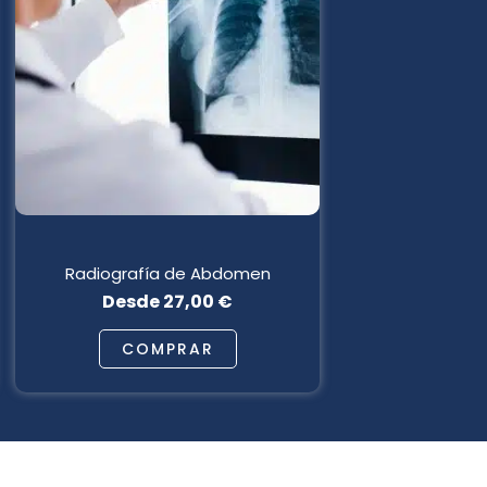
múltiples
variantes.
Las
opciones
se
pueden
elegir
en
la
página
de
Radiografía de Abdomen
producto
Desde
27,00
€
COMPRAR