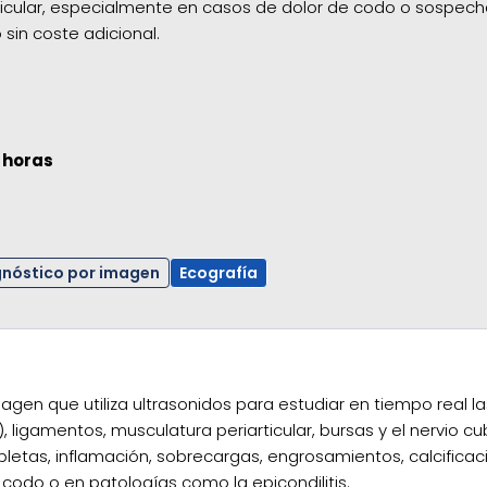
ticular, especialmente en casos de dolor de codo o sospecha 
sin coste adicional.
 horas
nóstico por imagen
Ecografía
en que utiliza ultrasonidos para estudiar en tiempo real la
igamentos, musculatura periarticular, bursas y el nervio cubi
letas, inflamación, sobrecargas, engrosamientos, calcificacio
codo o en patologías como la epicondilitis.