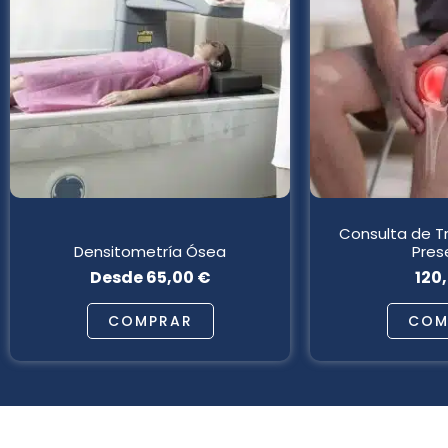
múltiples
variantes.
Las
opciones
se
pueden
elegir
en
la
página
Consulta de T
de
Densitometría Ósea
Pres
producto
Desde
65,00
€
120
COMPRAR
COM