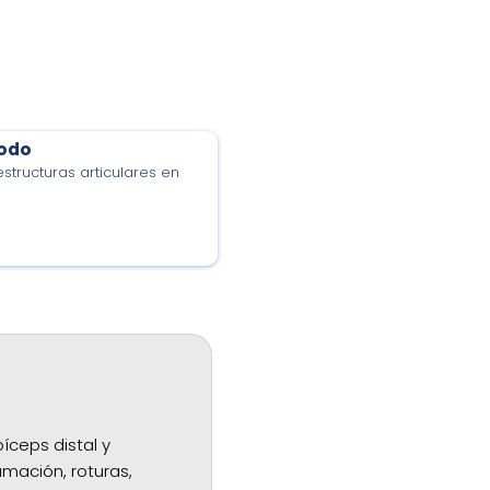
codo
structuras articulares en
ceps distal y
amación, roturas,