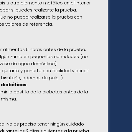
is u otro elemento metálico en el interior
bar si puedes realizarte la prueba
.
 que no pueda realizarse la prueba con
os valores de referencia
.
 alimentos 5 horas antes de la prueba.
 algún zumo en pequeñas cantidades (no
 vaso de agua doméstico).
quitarte y ponerte con facilidad y acudir
 bisutería, adornos de pelo…).
s
diabéticos:
mir la pastilla de la diabetes antes de la
a misma.
a. No es preciso tener ningún cuidado
urante los 2 días siguientes a la prueba.