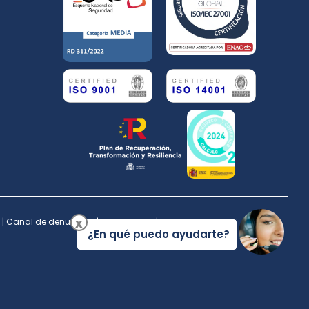
i
n
x
|
Canal de denuncias
|
Compliance
|
Centros
¿En qué puedo ayudarte?