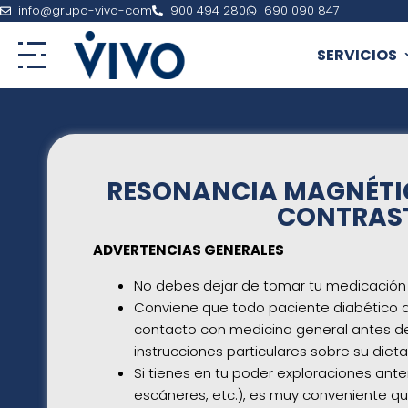
Ir
info@grupo-vivo-com
900 494 280
690 090 847
al
contenido
SERVICIOS
RESONANCIA MAGNÉTI
CONTRAST
ADVERTENCIAS GENERALES
No debes dejar de tomar tu medicación 
Conviene que todo paciente diabético 
contacto con medicina general antes de
instrucciones particulares sobre su diet
Si tienes en tu poder exploraciones anter
escáneres, etc.), es muy conveniente que