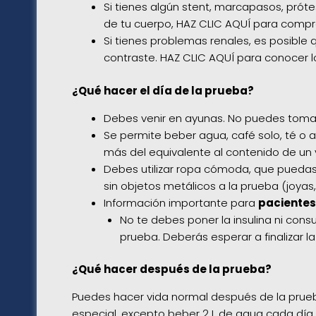
Si tienes algún stent, marcapasos, prótes
de tu cuerpo,
HAZ CLIC AQUÍ para compro
Si tienes problemas renales, es posible
contraste.
HAZ CLIC AQUÍ para conocer l
¿Qué hacer el día de la prueba?
Debes venir en ayunas. No puedes tomar
Se permite beber agua, café solo, té o
más del equivalente al contenido de un
Debes utilizar ropa cómoda, que puedas 
sin objetos metálicos a la prueba (joyas,
Información importante para
paciente
No te debes poner la insulina ni consu
prueba. Deberás esperar a finalizar l
¿Qué hacer después de la prueba?
Puedes hacer vida normal después de la prueb
especial, excepto beber 2 L de agua cada día d